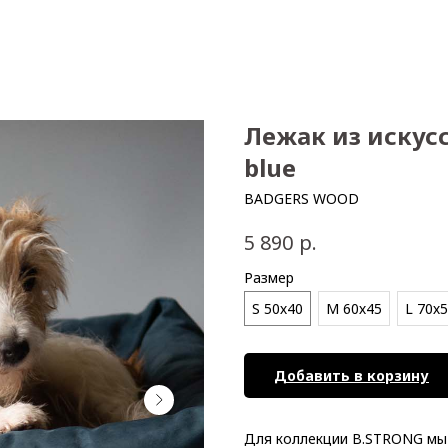
Лежак из искус
blue
BADGERS WOOD
р.
5 890
Размер
S 50х40
М 60х45
L 70х
Добавить в корзину
Для коллекции B.STRONG мы