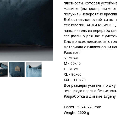
плотности, которая устойчив
машинке (мы проверяли мног
получить невероятно краси
Всё остальное остаётся по-
технологии BADGERS WOOD, 
наполнитель из переработан
специально для нас, с учёто
Дно во всех лежаках изгото
материала с силиконовым на
Размеры:
S - 50х40
M - 60х45
L - 70x50
XL - 90x60
XXL - 110x70
Все размеры указаны по дну 
веганскую версию без испол
Разработка и дизайн: Evgeny 
LxWxH: 50x40x20 mm
Weight: 2600 g