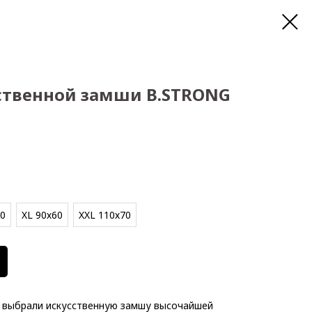
ственной замши B.STRONG
50
XL 90х60
XXL 110х70
 выбрали искусственную замшу высочайшей