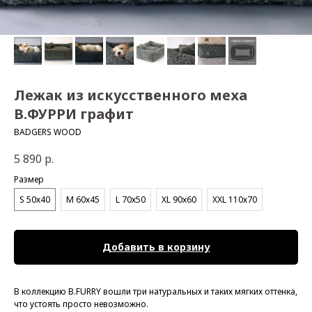
Лежак из искусственного меха
B.ФУРРИ графит
BADGERS WOOD
5 890
р.
Размер
S 50х40
М 60х45
L 70х50
XL 90х60
XXL 110х70
Добавить в корзину
В коллекцию B.FURRY вошли три натуральных и таких мягких оттенка,
что устоять просто невозможно.