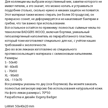
Для коллекции мы выбрали искусственный мех, завитки которого не
имеют петелек, а это значит, что можно копать и устраиваться
поудобнее столько, сколько нужно и никаких зацепок не появится.
Этот материал также можно стирать (не более 30 градусов), он
прекрасно сохнет, не деформируется и не накапливает бактерии и
грибки, что так важно при использовании.
Всё остальное остаётся по-прежнему: полностью съёмные чехлы по
технологии BADGERS WOOD, включая бортики, уникальный
гипоаллергенный наполнитель из переработанного пластика,
который тоже изготовляют специально для нас, с учётом наших
требований к экологичности.
Дно во всех лежаках изготовлено из специального
противоскользящего материала с силиконовым напылением.
Размеры:
S - 50х40
M - 60х45
L - 70x50
XL - 90x60
XXL - 110x70
Все размеры указаны по дну (оси бортиков). Вы можете заказать
полностью веганскую версию без использования натуральной кожи.
На фото лежак размера L 70*50
Разработка и дизайн: Evgeny Badger.
LxWxH: 50x40x20 mm