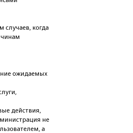
м случаев, когда
ичинам
дение ожидаемых
слуги,
вые действия,
Администрация не
льзователем, а