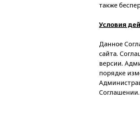
также беспе
Условия де
Данное Согл
сайта. Согл
версии. Адм
порядке изм
Администрац
Соглашении.