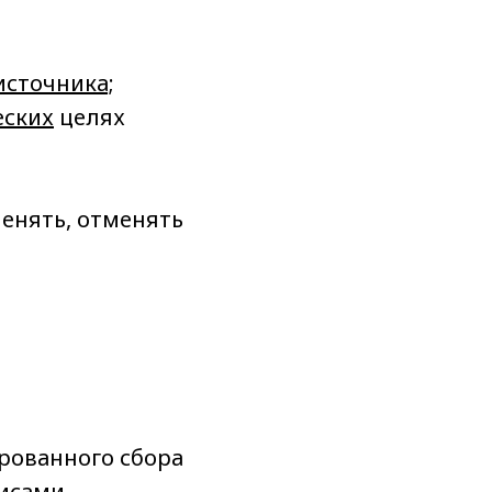
источника;
еских
целях
менять, отменять
рованного сбора
висами