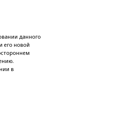
овании данного
и его новой
ностороннем
ению.
нии в