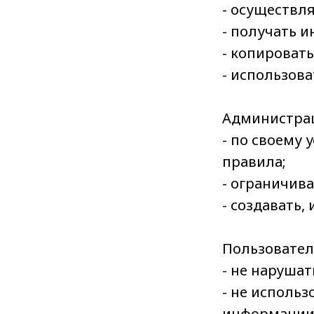
- осуществл
- получать 
- копироват
- использов
Администрац
- по своему
правила;
- ограничив
- создавать
Пользовател
- не нарушат
- не исполь
информации 