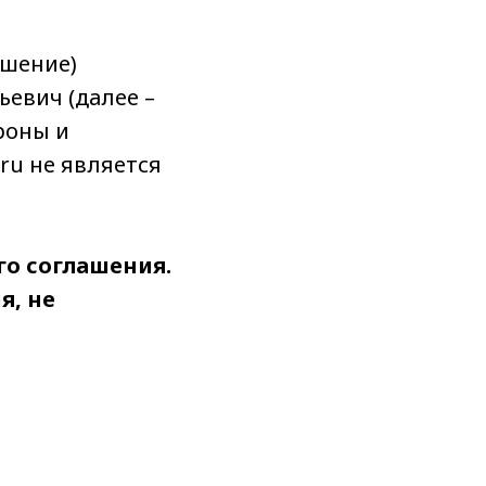
ашение)
евич (далее –
роны и
.ru не является
го соглашения.
я, не