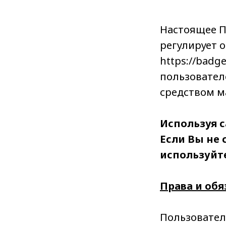
Настоящее П
регулирует 
https://badg
пользователе
средством м
Используя с
Если Вы не 
используйт
и
Права и обя
Пользовател
АКОВ